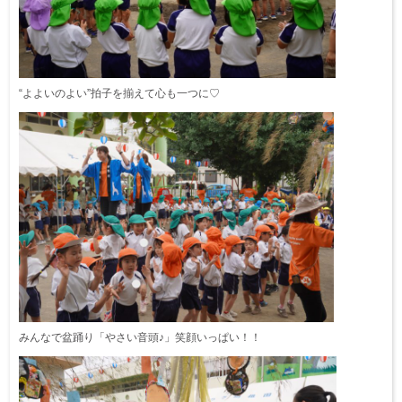
“よよいのよい”拍子を揃えて心も一つに♡
みんなで盆踊り「やさい音頭♪」笑顔いっぱい！！