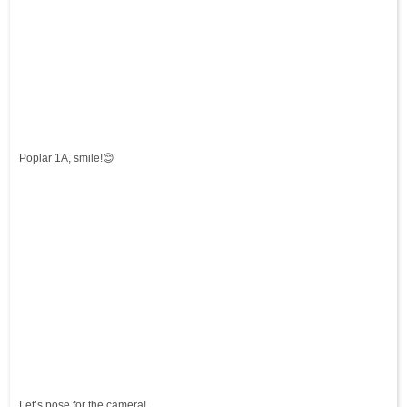
Poplar 1A, smile!😊
Let’s pose for the camera!