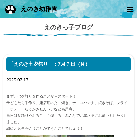
えのき幼稚園
えのきっ子ブログ
「えのき七夕祭り」：7月７日（月）
2025.07.17
まず、七夕飾りを作ることからスタート！
子どもたち手作り、露店用のたこ焼き、チョコバナナ、焼きそば、フライ
ドポテト、らくがきせんべいなども用意。
当日は盆踊りやおみこしも楽しみ、みんなでお星さまにお願いもしたりし
ました。
織姫と彦星も会うことができたことでしょう！