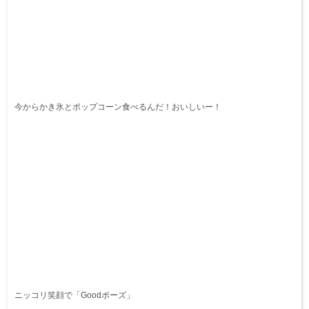
今からかき氷とポップコーン食べるんだ！おいしいー！
ニッコリ笑顔で「Goodポーズ」