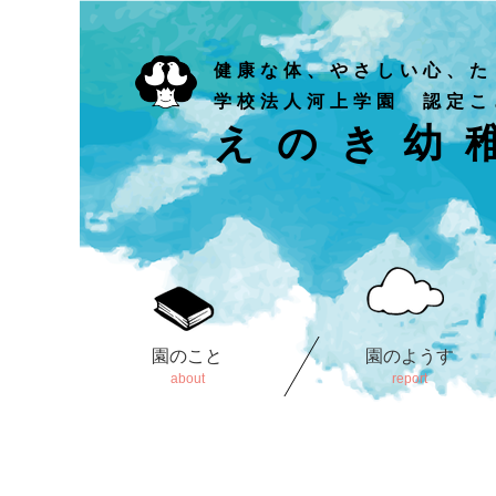
健康な体、やさしい心、た
学校法人河上学園 認定こ
えのき幼
園のこと
園のようす