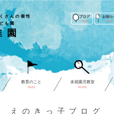
くさんの個性
ブログ
お知ら
ども園
稚園
教育のこと
未就園児教室
えのきっ子ブログ