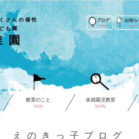
くさんの個性
ブログ
お知ら
ども園
稚園
教育のこと
未就園児教室
えのきっ子ブログ