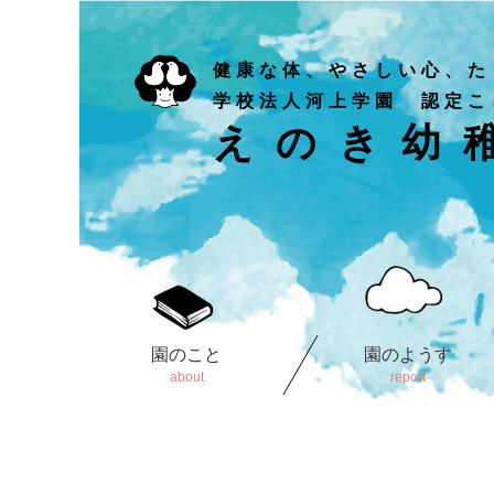
健康な体、やさしい心、た
学校法人河上学園 認定こ
えのき幼
園のこと
園のようす