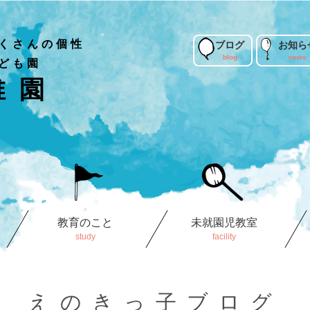
くさんの個性
ブログ
お知ら
ども園
稚園
教育のこと
未就園児教室
えのきっ子ブログ