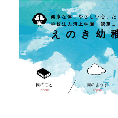
健康な体、やさしい心、た
学校法人河上学園 認定こ
えのき幼
園のこと
園のようす