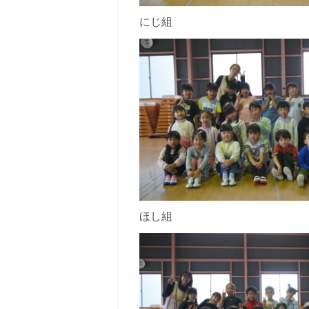
にじ組
ほし組