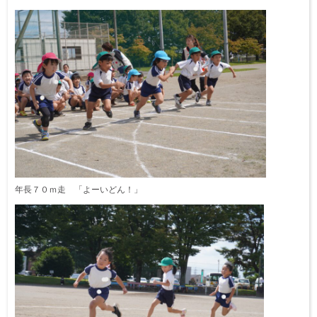
年長７０ｍ走 「よーいどん！」