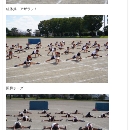
組体操 アザラシ！
開脚ポーズ