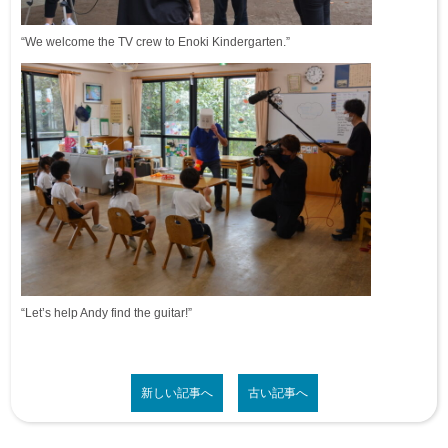
“We welcome the TV crew to Enoki Kindergarten.”
“Let’s help Andy find the guitar!”
新しい記事へ
古い記事へ