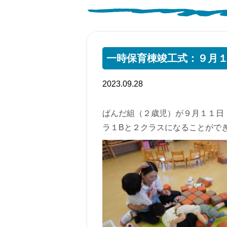
一時保育棟竣工式：９月
2023.09.28
ぱんだ組（２歳児）が９月１１日
ラ１Bと２クラスになることがで