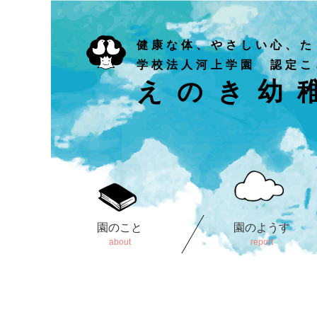
健康な体、やさしい心、た
学校法人河上学園 認定こ
えのき幼
園のこと
園のようす