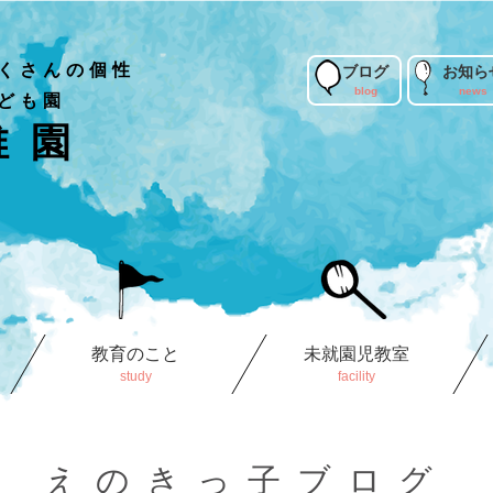
くさんの個性
ブログ
お知ら
ども園
稚園
教育のこと
未就園児教室
えのきっ子ブログ