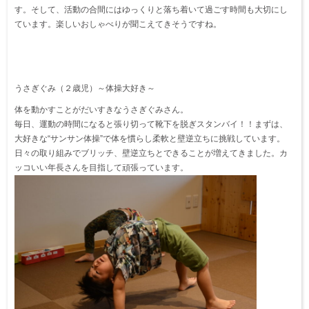
す。そして、活動の合間にはゆっくりと落ち着いて過ごす時間も大切にし
ています。楽しいおしゃべりが聞こえてきそうですね。
うさぎぐみ（２歳児）～体操大好き～
体を動かすことがだいすきなうさぎぐみさん。
毎日、運動の時間になると張り切って靴下を脱ぎスタンバイ！！まずは、
大好きな“サンサン体操”で体を慣らし柔軟と壁逆立ちに挑戦しています。
日々の取り組みでブリッチ、壁逆立ちとできることが増えてきました。カ
ッコいい年長さんを目指して頑張っています。