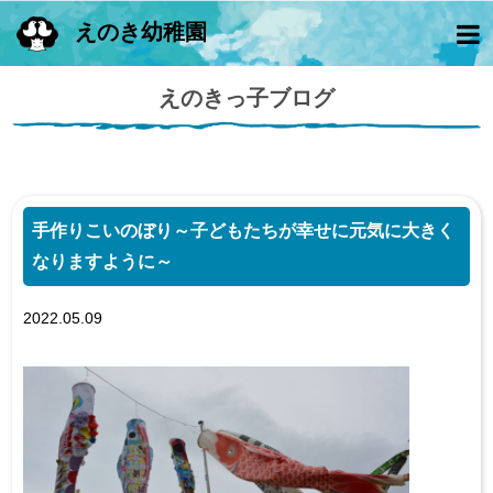
えのき幼稚園
えのきっ子ブログ
手作りこいのぼり～子どもたちが幸せに元気に大きく
なりますように～
2022.05.09