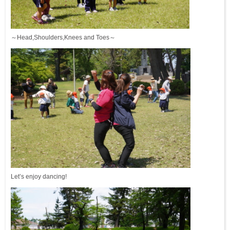
～Head,Shoulders,Knees and Toes～
Let’s enjoy dancing!