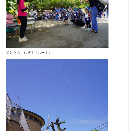
遠足たのしむぞ！「おー！」