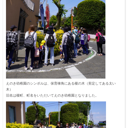
えのき幼稚園のシンボルは、保育棟角にある榎の木（剪定してある太い
木）
旧名は榎町、町名をいただいてえのき幼稚園となりました。