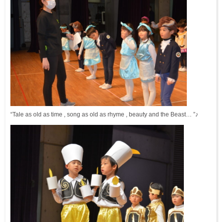
“Tale as old as time , song as old as rhyme , beauty and the Beast… ”♪