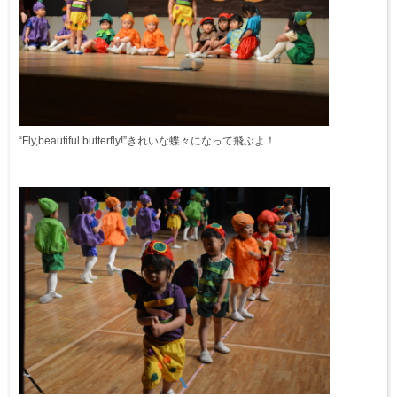
“Fly,beautiful butterfly!”きれいな蝶々になって飛ぶよ！