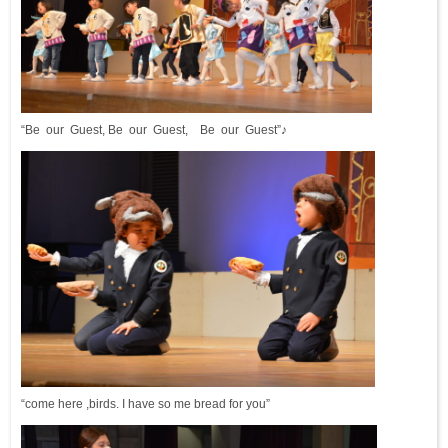
“Be our Guest, Be our Guest, Be our Guest”♪
“come here ,birds. I have so me bread for you”