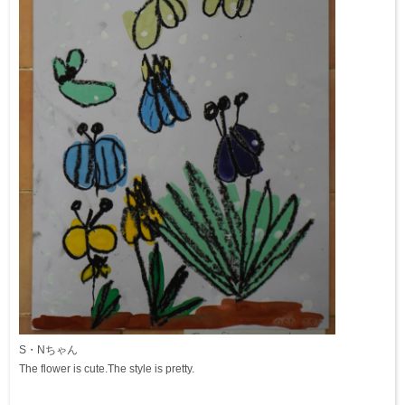
S・Nちゃん
The flower is cute.The style is pretty.