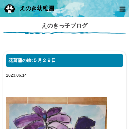
えのき幼稚園
えのきっ子ブログ
花菖蒲の絵:５月２９日
2023.06.14