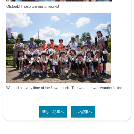
Oh,look! Those are our artworks!
We had a lovely time at the flower park. The weather was wonderful,too!
新しい記事へ
古い記事へ