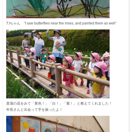
T.Iちゃん ”I saw butterflies near the irises, and painted them as well”
菖蒲の花をみて「黄色！」「白！」「紫！」と教えてくれました！
年長さんと出会って手を振ったよ！