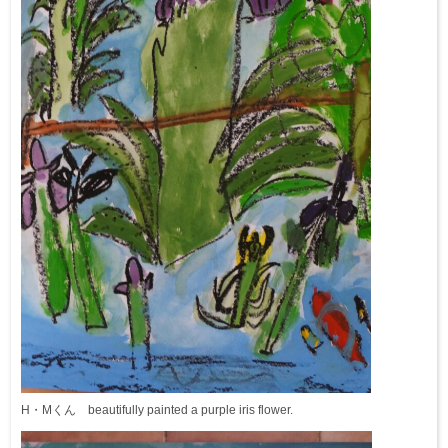
H・Mくん beautifully painted a purple iris flower.