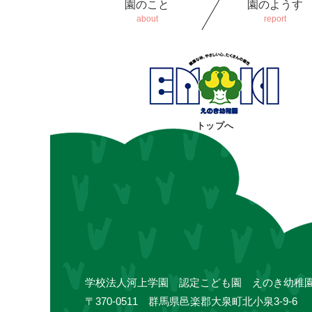
園のこと
園のようす
トップへ
学校法人河上学園 認定こども園 えのき幼稚
〒370-0511
群馬県邑楽郡大泉町北小泉3-9-6