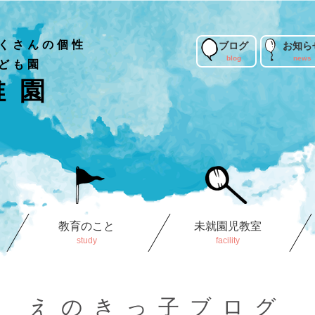
くさんの個性
ブログ
お知ら
ども園
稚園
教育のこと
未就園児教室
えのきっ子ブログ