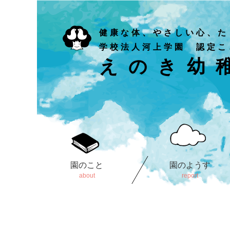
健康な体、やさしい心、た
学校法人河上学園 認定こ
えのき幼
園のこと
園のようす